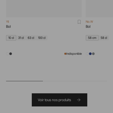
Yli
No.W
Bol
Bol
10 cl
31 cl
63 cl
100 cl
58 cm
58 cl
Indisponible
Voir tous nos produits