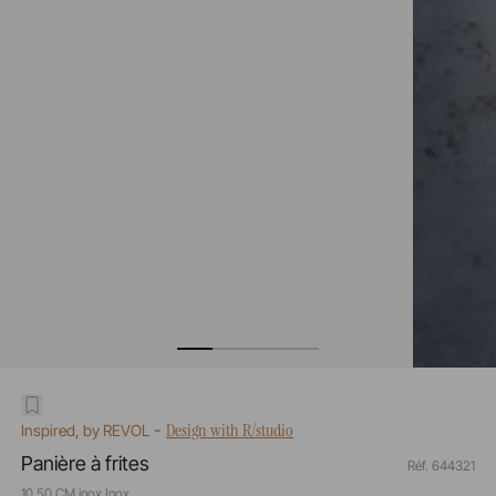
-
Design with R/studio
Inspired, by REVOL
Panière à frites
Réf. 644321
10,50 CM inox Inox