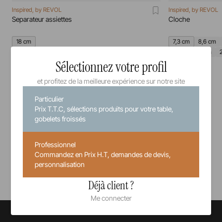
Inspired, by REVOL
Inspired, by REVOL
Separateur assiettes
Cloche
18 cm
7,3 cm
8,6 cm
20 cm
21 cm
Sélectionnez votre profil
35,8 cm
2,96 €
Prix unitaire TTC
et profitez de la meilleure expérience sur notre site
Particulier
Prix T.T.C, sélections produits pour votre table,
gobelets froissés
Professionnel
Commandez en Prix H.T, demandes de devis,
Voir tous nos produits
personnalisation
Déjà client ?
Me connecter