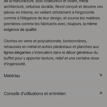
de la manufacture. Bois chaleureux et vivant, métal
architecturé, cellulose durable, Revol conçoit et dessine ces
pièces en interne, en veillant strictement à l’ergonomie
comme à l’élégance de leur design, et source les matières
premières comme les fabricants avec,
toujours, la même
exigence de qualité.
Cloches en verre et polycarbonate, bonbonnières,
rehausses en métal et autres piédestaux et planches aux
lignes élégantes
s’intercalent dans le
décor
généreux
du
buffet pour y apporter texture, relief et une certaine dose
d’ingéniosité.
Matériau
L'inox est un matériau résistant à la rouille, durable et facile
Conseils d'utilisations et entretien
à entretenir, parfait pour des tables modernes et élégantes.
Sa surface lisse et brillante apporte une touche
contemporaine et sophistiquée.