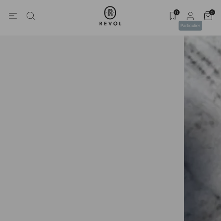
0
0
Particulier