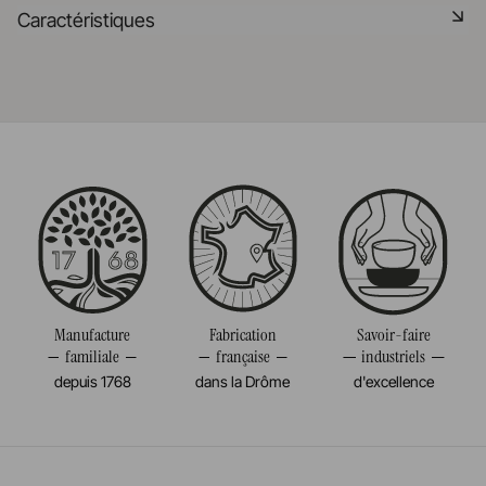
Matériau durable résistant aux chocs
Caractéristiques
En savoir plus
Passe au lave-vaisselle
Référence
644321
En savoir plus
Taille
10,50CM
Volume
36CL
Poids
0,120KG
Manufacture
Fabrication
Savoir-faire
familiale
française
industriels
depuis 1768
dans la Drôme
d'excellence