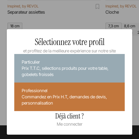
Inspired, by REVOL
Inspired, by REVOL
Separateur assiettes
Cloche
18 cm
7,3 cm
8,6 cm
20 cm
21 cm
Sélectionnez votre profil
35,8 cm
2,96 €
Prix unitaire TTC
et profitez de la meilleure expérience sur notre site
Particulier
Prix T.T.C, sélections produits pour votre table,
gobelets froissés
Professionnel
Commandez en Prix H.T, demandes de devis,
Voir tous nos produits
personnalisation
Déjà client ?
Me connecter