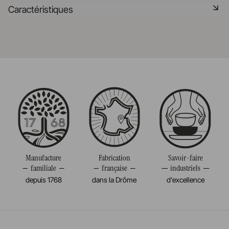
Matériau durable résistant aux chocs
Caractéristiques
En savoir plus
Passe au lave-vaisselle
Référence
643358
En savoir plus
Taille
6CM
Diamètre
6CM
Volume
5CL
Poids
0,034KG
Manufacture
Fabrication
Savoir-faire
familiale
française
industriels
depuis 1768
dans la Drôme
d'excellence