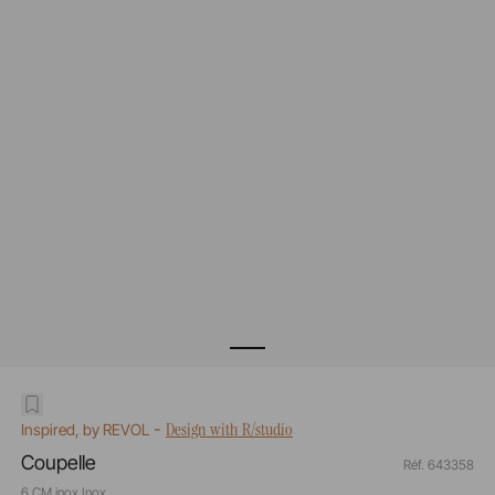
-
Design with R/studio
Inspired, by REVOL
Coupelle
Réf. 643358
6 CM inox Inox