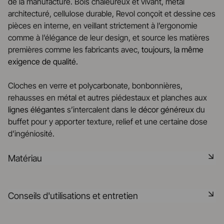
de la manufacture. Bois chaleureux et vivant, métal
architecturé, cellulose durable, Revol conçoit et dessine ces
pièces en interne, en veillant strictement à l’ergonomie
comme à l’élégance de leur design, et source les matières
premières comme les fabricants avec,
toujours, la même
exigence de qualité.
Cloches en verre et polycarbonate, bonbonnières,
rehausses en métal et autres piédestaux et planches aux
lignes élégantes
s’intercalent dans le
décor
généreux
du
buffet pour y apporter texture, relief et une certaine dose
d’ingéniosité.
Matériau
L'inox est un matériau résistant à la rouille, durable et facile
Conseils d'utilisations et entretien
à entretenir, parfait pour des tables modernes et élégantes.
Sa surface lisse et brillante apporte une touche
contemporaine et sophistiquée.