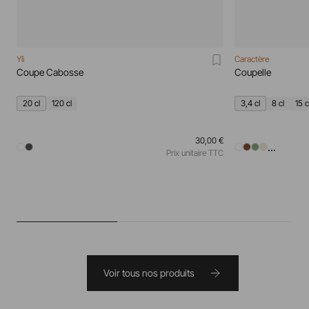
Yli
Caractère
Coupe Cabosse
Coupelle
20 cl
120 cl
3,4 cl
8 cl
15 c
30,00 €
...
Prix unitaire TTC
Voir tous nos produits