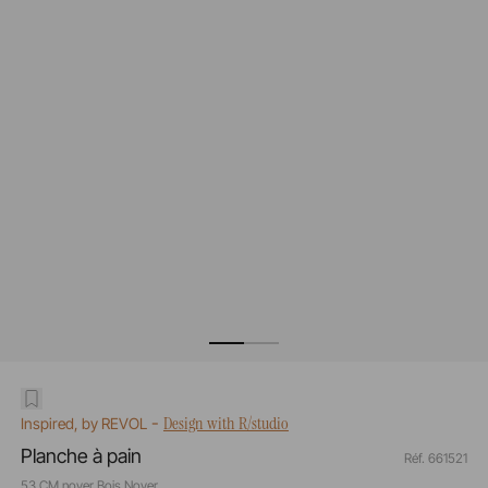
-
Design with R/studio
Inspired, by REVOL
Planche à pain
Réf. 661521
53 CM noyer Bois Noyer