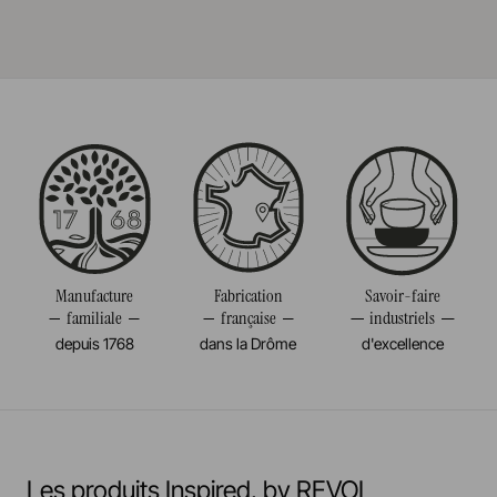
Il est très durable et résistant aux impacts.
Référence
661521
En savoir plus
Fabriqué en France
Taille
53CM
Volume
-CL
Poids
1,500KG
Manufacture
Fabrication
Savoir-faire
familiale
française
industriels
depuis 1768
dans la Drôme
d'excellence
Les produits Inspired, by REVOL