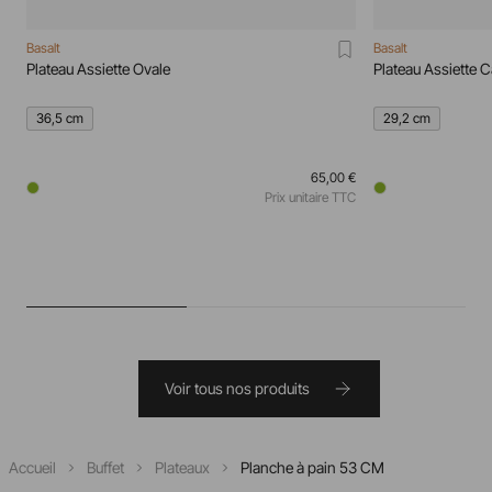
Basalt
Basalt
Plateau Assiette Ovale
Plateau Assiette C
36,5 cm
29,2 cm
65,00 €
Prix unitaire TTC
Voir tous nos produits
Accueil
Buffet
Plateaux
Planche à pain 53 CM