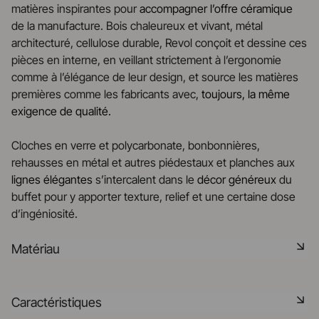
matières inspirantes pour
accompagner l’offre céramique
de la manufacture. Bois chaleureux et vivant, métal
architecturé, cellulose durable, Revol conçoit et dessine ces
pièces en interne, en veillant strictement à l’ergonomie
comme à l’élégance de leur design, et source les matières
premières comme les fabricants avec,
toujours, la même
exigence de qualité.
Cloches en verre et polycarbonate, bonbonnières,
rehausses en métal et autres piédestaux et planches aux
lignes élégantes
s’intercalent dans le
décor
généreux
du
buffet pour y apporter texture, relief et une certaine dose
d’ingéniosité.
Matériau
Le bois de noyer est luxueux, riche en couleur et en
Caractéristiques
texture, apportant une élégance intemporelle à toute table.