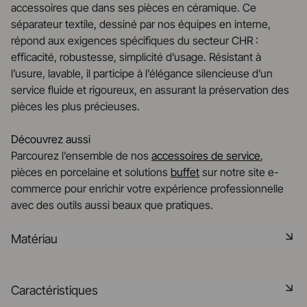
accessoires que dans ses pièces en céramique. Ce
séparateur textile, dessiné par nos équipes en interne,
répond aux exigences spécifiques du secteur CHR :
efficacité, robustesse, simplicité d’usage. Résistant à
l’usure, lavable, il participe à l’élégance silencieuse d’un
service fluide et rigoureux, en assurant la préservation des
pièces les plus précieuses.
Découvrez aussi
Parcourez l’ensemble de nos
accessoires de service
,
pièces en porcelaine et solutions
buffet
sur notre site e-
commerce pour enrichir votre expérience professionnelle
avec des outils aussi beaux que pratiques.
Matériau
Le textile offre une variété infinie de textures et de
Caractéristiques
couleurs, apportant confort et chaleur à la table. Il peut être