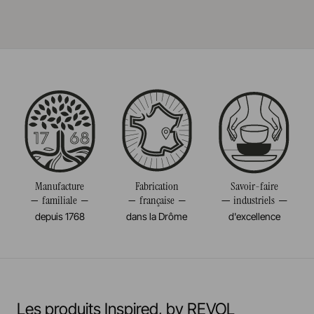
utilisé pour des nappes ou des revêtements, ajoutant une
dimension tactile et visuelle unique.
Référence
653036
En savoir plus
Taille
18CM
Diamètre
18CM
Poids
0,012KG
Manufacture
Fabrication
Savoir-faire
familiale
française
industriels
depuis 1768
dans la Drôme
d'excellence
Les produits Inspired, by REVOL