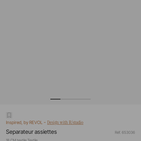
-
Design with R/studio
Inspired, by REVOL
Separateur assiettes
Réf. 653036
18 CM textile Textile