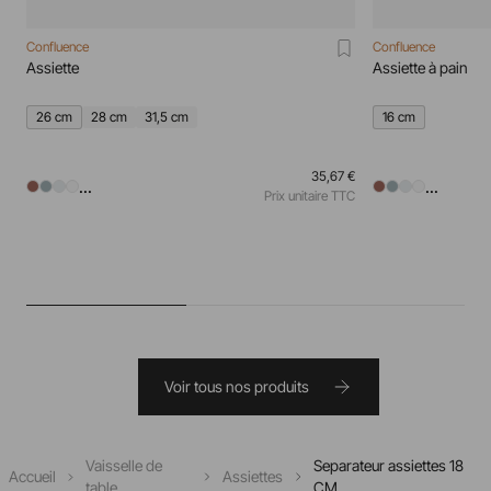
Confluence
Confluence
Assiette
Assiette à pain
26 cm
28 cm
31,5 cm
16 cm
35,67 €
...
...
Prix unitaire TTC
Voir tous nos produits
Vaisselle de
Separateur assiettes 18
Accueil
Assiettes
table
CM