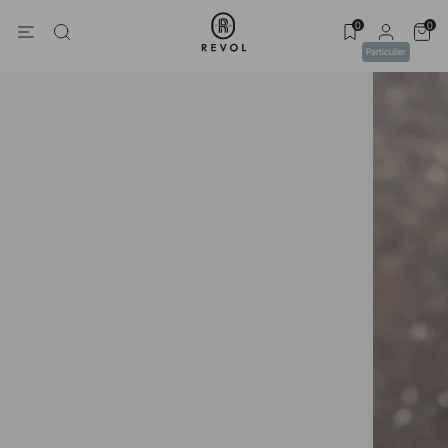
0
0
Particulier