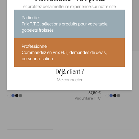
et profitez de la meilleure expérience sur notre site
Particulier
Prix T.T.C, sélections produits pour votre table,
gobelets froissés
Professionnel
Commandez en Prix H.T, demandes de devis,
Equinoxe
Equinoxe
personnalisation
Assiette
Assiette à pain
Déjà client ?
26 cm
28 cm
31,5 cm
16 cm
Me connecter
37,50 €
Prix unitaire TTC