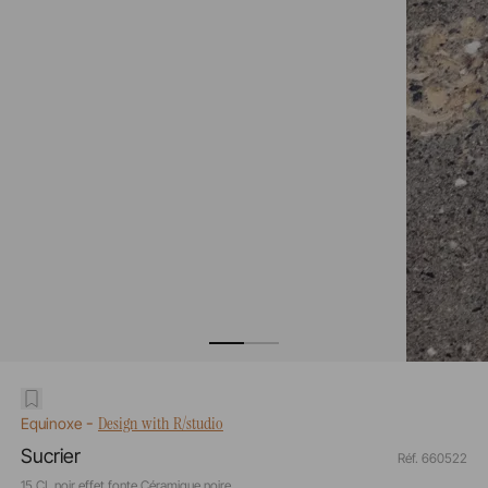
-
Design with R/studio
Equinoxe
Sucrier
Réf. 660522
15 CL noir effet fonte Céramique noire