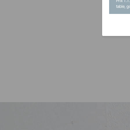
Prix T.T
table, g