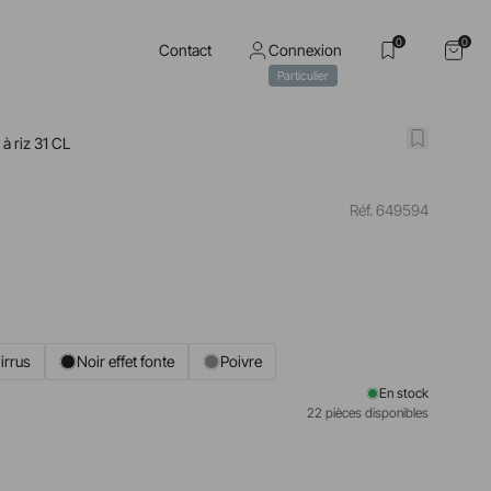
0
0
Contact
Connexion
Particulier
 à riz 31 CL
Réf. 649594
irrus
Noir effet fonte
Poivre
En stock
22 pièces disponibles