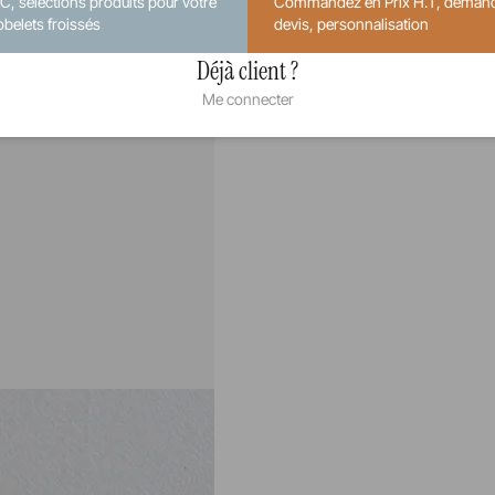
.C, sélections produits pour votre
Commandez en Prix H.T, deman
obelets froissés
devis, personnalisation
Déjà client ?
Me connecter