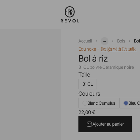
...
Accueil
Bols
Bol
-
Design with R/studio
Equinoxe
Bol à riz
31 CL poivre Céramique noire
Taille
31 CL
Couleurs
Blanc Cumulus
Bleu C
22,00 €
Prix unitaire TTC
Ajouter au panier