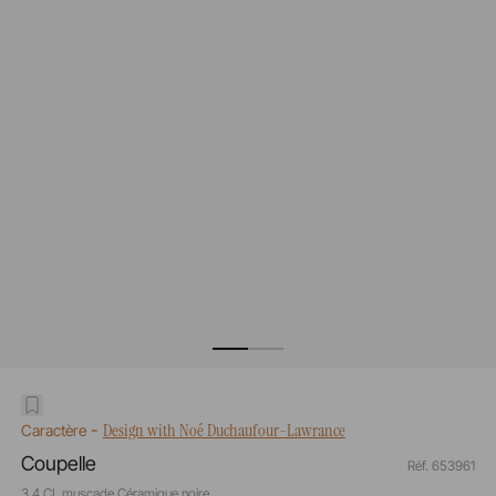
-
Design with Noé Duchaufour-Lawrance
Caractère
Coupelle
Réf. 653961
3,4 CL muscade Céramique noire