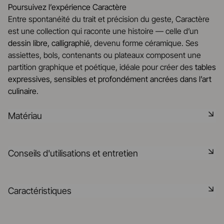
Poursuivez l’expérience Caractère
Entre spontanéité du trait et précision du geste, Caractère
est une collection qui raconte une histoire — celle d’un
dessin libre, calligraphié
, devenu forme céramique. Ses
assiettes, bols, contenants ou plateaux composent une
partition graphique et poétique, idéale pour créer des
tables
expressives, sensibles et profondément ancrées dans l’art
culinaire
.
Matériau
La céramique noire est une pâte signature de la
Conseils d'utilisations et entretien
manufacture REVOL. Elle dispose des mêmes qualités
technique que les porcelaines REVOL. Elle est non poreuse
et teintée dans la masse grâce à l'expertise de notre
Non poreux
Caractéristiques
département R&D
Matériau durable résistant aux chocs
En savoir plus
Référence
653961