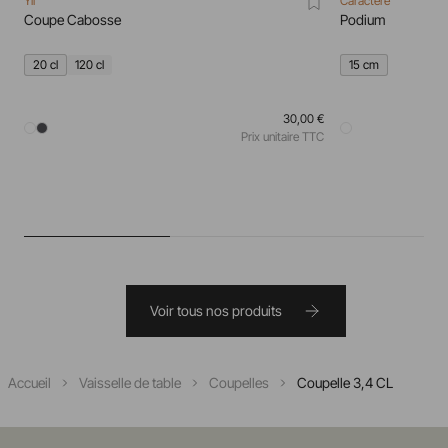
Yli
Caractère
Coupe Cabosse
Podium
20 cl
120 cl
15 cm
30,00 €
Prix unitaire TTC
Voir tous nos produits
Accueil
Vaisselle de table
Coupelles
Coupelle 3,4 CL