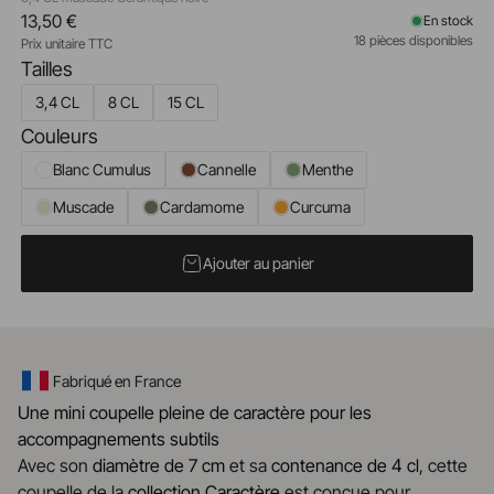
13,50 €
En stock
18 pièces disponibles
Prix unitaire TTC
Tailles
3,4 CL
8 CL
15 CL
Couleurs
Blanc Cumulus
Cannelle
Menthe
Muscade
Cardamome
Curcuma
Ajouter au panier
Fabriqué en France
Une mini coupelle pleine de caractère pour les
accompagnements subtils
Avec son
diamètre de 7 cm
et sa
contenance de 4 cl
, cette
coupelle de la
collection Caractère
est conçue pour