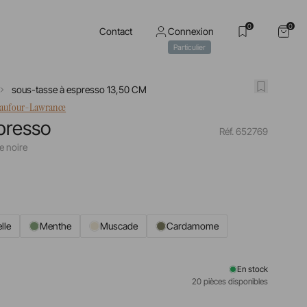
0
0
Contact
Connexion
Particulier
sous-tasse à espresso 13,50 CM
haufour-Lawrance
presso
Réf. 652769
 noire
lle
Menthe
Muscade
Cardamome
En stock
20 pièces disponibles