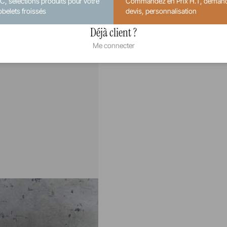
.C, sélections produits pour votre
Commandez en Prix H.T, deman
obelets froissés
devis, personnalisation
Déjà client ?
Me connecter