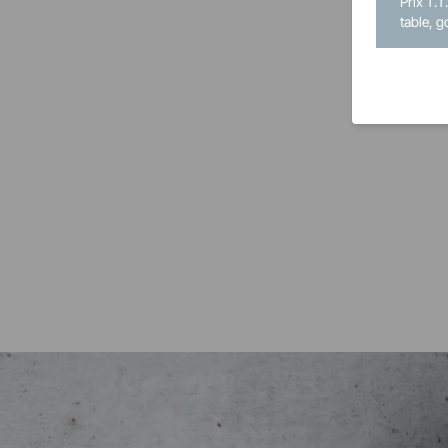
Prix T.T
table, g