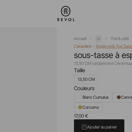
...
Accueil
Thé & café
-
Design with Noé Duc
Caractère
sous-tasse à es
13,50 CM cardamome Céramique
Taille
13,50 CM
Couleurs
Blanc Cumulus
Canne
Curcuma
17,00 €
Prix unitaire TTC
Ajouter au panier