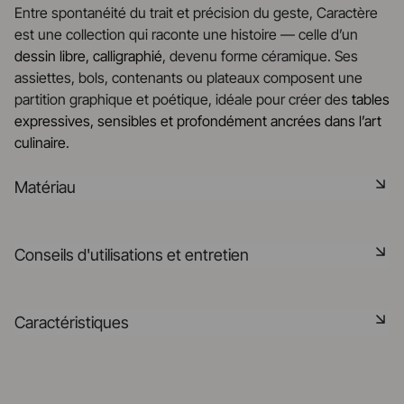
Entre spontanéité du trait et précision du geste, Caractère
est une collection qui raconte une histoire — celle d’un
dessin libre, calligraphié
, devenu forme céramique. Ses
assiettes, bols, contenants ou plateaux composent une
partition graphique et poétique, idéale pour créer des
tables
expressives, sensibles et profondément ancrées dans l’art
culinaire
.
Matériau
La céramique noire est une pâte signature de la
Conseils d'utilisations et entretien
manufacture REVOL. Elle dispose des mêmes qualités
technique que les porcelaines REVOL. Elle est non poreuse
et teintée dans la masse grâce à l'expertise de notre
Non poreux
Caractéristiques
département R&D
Matériau durable résistant aux chocs
En savoir plus
Référence
652765
Passe au lave-vaisselle