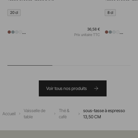
20 cl
8 cl
36,58 €
...
...
Prix unitaire TTC
Voir tous nos produits
Vaisselle de
Thé &
sous-tasse à espresso
Accueil
table
café
13,50 CM