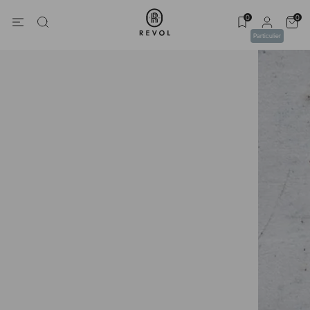
0
0
Particulier