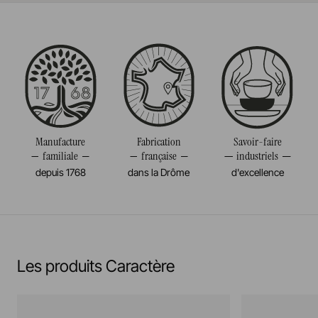
Fabriqué en France
Passe au four
Taille
13,50CM
Passe au micro-onde
Poids
0,116KG
Résiste au congélateur et aux chocs thermiques
(-20°c)
Manufacture
Fabrication
Savoir-faire
familiale
française
industriels
Pas de cuisson à la flamme, ni gaz, ni électrique
depuis 1768
dans la Drôme
d'excellence
En savoir plus
Les produits Caractère