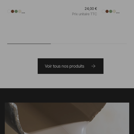
24,00 €
...
...
Prix unitaire TTC
Voir tous nos produits