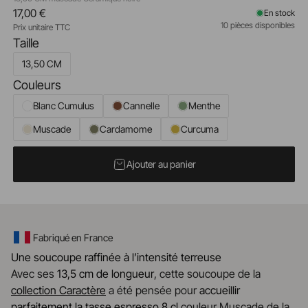
17,00 €
En stock
10 pièces disponibles
Prix unitaire TTC
Taille
13,50 CM
Couleurs
Blanc Cumulus
Cannelle
Menthe
Muscade
Cardamome
Curcuma
Ajouter au panier
Fabriqué en France
Une soucoupe raffinée à l’intensité terreuse
Avec ses
13,5 cm de longueur
, cette soucoupe de la
collection Caractère
a été pensée pour
accueillir
parfaitement la
tasse espresso 8 cl
couleur Muscade
de la