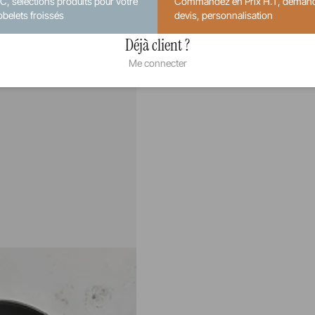
.C, sélections produits pour votre
Commandez en Prix H.T, deman
obelets froissés
devis, personnalisation
Déjà client ?
Me connecter