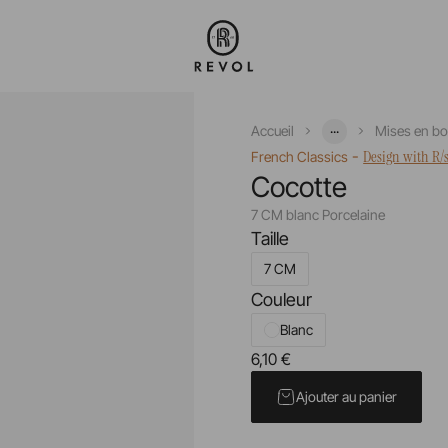
...
Accueil
Mises en b
-
Design with R/
French Classics
Cocotte
7 CM blanc Porcelaine
Taille
7 CM
Couleur
Blanc
6,10 €
Prix unitaire TTC
Ajouter au panier