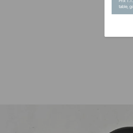
Prix T.T
table, g