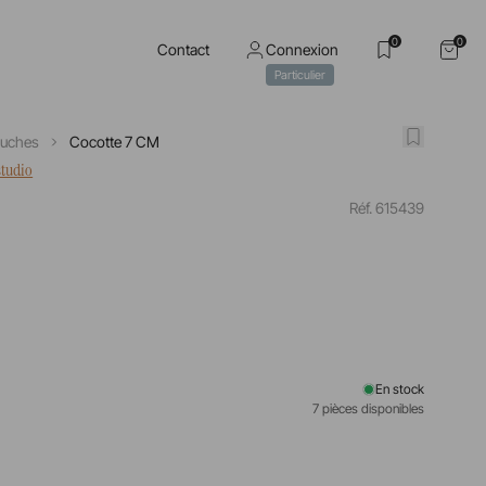
0
0
Contact
Connexion
Particulier
ouches
Cocotte 7 CM
studio
Réf. 615439
En stock
7 pièces disponibles