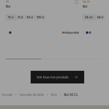
Yli
No.W
Bol
Bol
10 cl
31 cl
63 cl
100 cl
58 cm
58 cl
Indisponible
Voir tous nos produits
Accueil
Vaisselle de table
Bols
Bol 26 CL