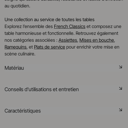
au quotidien.
Une collection au service de toutes les tables
Explorez l’ensemble des
French Classics
et composez une
table harmonieuse et fonctionnelle. Retrouvez également
nos catégories associées :
Assiettes
,
Mises en bouche
,
Ramequins
, et
Plats de service
pour enrichir votre mise en
scène culinaire.
Matériau
Notre porcelaine est produite dans la Drôme, à partir de
Conseils d'utilisations et entretien
matières premières minérales rigoureusement
sélectionnées à 75% origine France et 25% en UE. C'est
une matière saine, naturelle, non poreuse, elle résiste aux
Non poreux
Caractéristiques
chocs thermiques et mécaniques et retient la chaleur. Elle
est cuite à 1320° dans nos fours, elle pourra préserver la
Matériau durable résistant aux chocs
saveur des aliments après leur cuisson dans vos fours.
Référence
646089