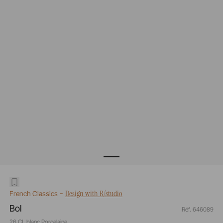
-
Design with R/studio
French Classics
Bol
Réf. 646089
26 CL blanc Porcelaine