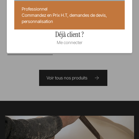
12 cm
14 cm
21 cl
Professionnel
Commandez en Prix H.T, demandes de devis,
10,00 €
personnalisation
Prix unitaire TTC
Déjà client ?
Me connecter
Voir tous nos produits