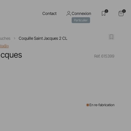
0
0
Contact
Connexion
Particulier
ouches
Coquille Saint Jacques 2 CL
studio
Jacques
Réf. 615399
En re-fabrication