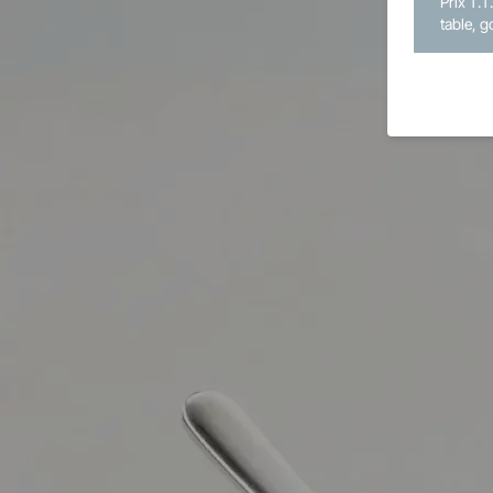
Prix T.T
table, g