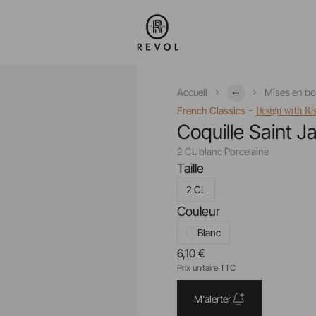
...
Accueil
Mises en b
-
Design with R/
French Classics
Coquille Saint 
2 CL blanc Porcelaine
Taille
2 CL
Couleur
Blanc
6,10 €
Prix unitaire TTC
M'alerter