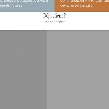
.C, sélections produits pour votre
Commandez en Prix H.T, deman
obelets froissés
devis, personnalisation
Déjà client ?
Me connecter