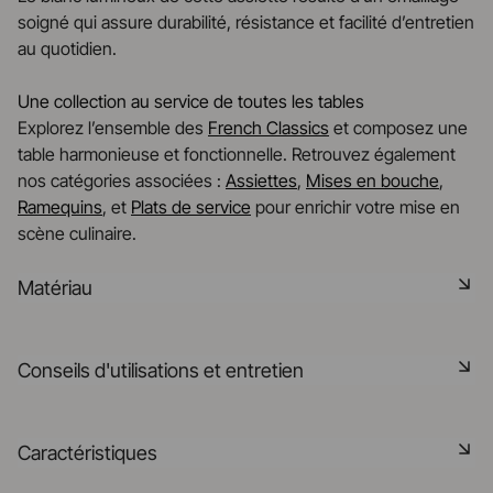
soigné qui assure durabilité, résistance et facilité d’entretien
au quotidien.
Une collection au service de toutes les tables
Explorez l’ensemble des
French Classics
et composez une
table harmonieuse et fonctionnelle. Retrouvez également
nos catégories associées :
Assiettes
,
Mises en bouche
,
Ramequins
, et
Plats de service
pour enrichir votre mise en
scène culinaire.
Matériau
Notre porcelaine est produite dans la Drôme, à partir de
Conseils d'utilisations et entretien
matières premières minérales rigoureusement
sélectionnées à 75% origine France et 25% en UE. C'est
une matière saine, naturelle, non poreuse, elle résiste aux
Non poreux
Caractéristiques
chocs thermiques et mécaniques et retient la chaleur. Elle
est cuite à 1320° dans nos fours, elle pourra préserver la
Matériau durable résistant aux chocs