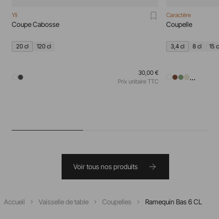
Yli
Caractère
Coupe Cabosse
Coupelle
20 cl
120 cl
3,4 cl
8 cl
15 c
30,00 €
...
Prix unitaire TTC
Voir tous nos produits
Accueil
Vaisselle de table
Coupelles
Ramequin Bas 6 CL