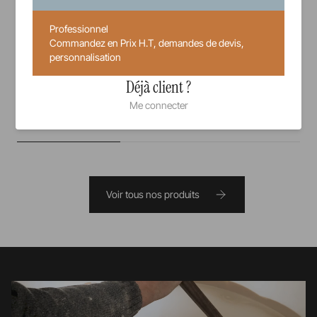
12 cm
14 cm
21 cl
Professionnel
Commandez en Prix H.T, demandes de devis,
personnalisation
10,00 €
Prix unitaire TTC
Déjà client ?
Me connecter
Voir tous nos produits