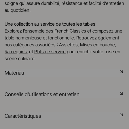
soigné qui assure durabilité, résistance et facilité d’entretien
au quotidien.
Une collection au service de toutes les tables
Explorez l’ensemble des
French Classics
et composez une
table harmonieuse et fonctionnelle. Retrouvez également
nos catégories associées :
Assiettes
,
Mises en bouche
,
Ramequins
, et
Plats de service
pour enrichir votre mise en
scène culinaire.
Matériau
Notre porcelaine est produite dans la Drôme, à partir de
Conseils d'utilisations et entretien
matières premières minérales rigoureusement
sélectionnées à 75% origine France et 25% en UE. C'est
une matière saine, naturelle, non poreuse, elle résiste aux
Non poreux
Caractéristiques
chocs thermiques et mécaniques et retient la chaleur. Elle
est cuite à 1320° dans nos fours, elle pourra préserver la
Matériau durable résistant aux chocs