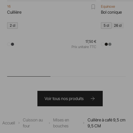
Yli
Equinoxe
Cuillière
Bol conique
2 cl
5 cl
26 cl
17,50 €
Prix unitaire TTC
Voir tous nos produits
Cuisson au
Mises en
Cuillère à café 9,5 cm
Accueil
four
bouches
9,5 CM