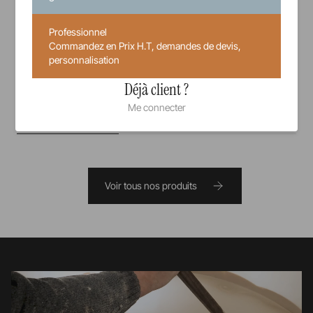
12 cm
14 cm
21 cl
Professionnel
Commandez en Prix H.T, demandes de devis,
10,00 €
personnalisation
Prix unitaire TTC
Déjà client ?
Me connecter
Voir tous nos produits