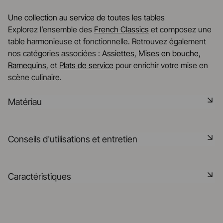
Une collection au service de toutes les tables
Explorez l’ensemble des
French Classics
et composez une
table harmonieuse et fonctionnelle. Retrouvez également
nos catégories associées :
Assiettes
,
Mises en bouche
,
Ramequins
, et
Plats de service
pour enrichir votre mise en
scène culinaire.
Matériau
Notre porcelaine est produite dans la Drôme, à partir de
Conseils d'utilisations et entretien
matières premières minérales rigoureusement
sélectionnées à 75% origine France et 25% en UE. C'est
une matière saine, naturelle, non poreuse, elle résiste aux
Non poreux
Caractéristiques
chocs thermiques et mécaniques et retient la chaleur. Elle
est cuite à 1320° dans nos fours, elle pourra préserver la
Matériau durable résistant aux chocs
saveur des aliments après leur cuisson dans vos fours.
Référence
615551
En savoir plus
Passe au lave-vaisselle