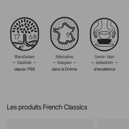
Diamètre
5CM
Passe au four
Volume
4CL
Poids
0,045KG
Passe au micro-onde
Résiste au congélateur et aux chocs thermiques
(-20°c)
Manufacture
Fabrication
Savoir-faire
familiale
française
industriels
Pas de cuisson à la flamme, ni gaz, ni électrique
depuis 1768
dans la Drôme
d'excellence
En savoir plus
Les produits French Classics