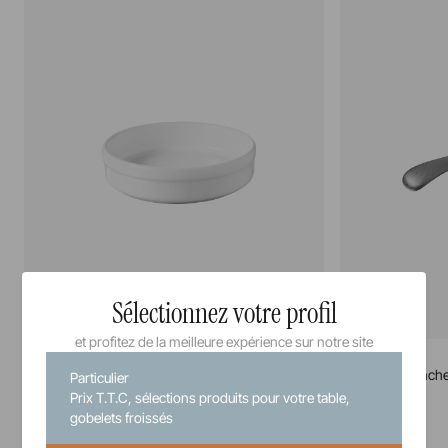
Sélectionnez votre profil
et profitez de la meilleure expérience sur notre site
French Classics
French Classics
Assiette catalane
Cocotte à manch
Particulier
Prix T.T.C, sélections produits pour votre table,
gobelets froissés
12 cm
14 cm
21 cl