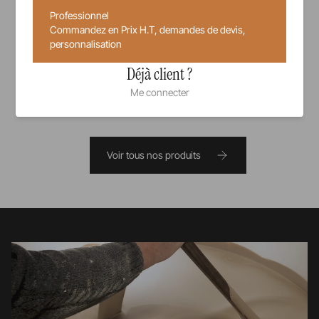
Professionnel
10,00 €
Commandez en Prix H.T, demandes de devis,
Prix unitaire TTC
personnalisation
Déjà client ?
Me connecter
Voir tous nos produits