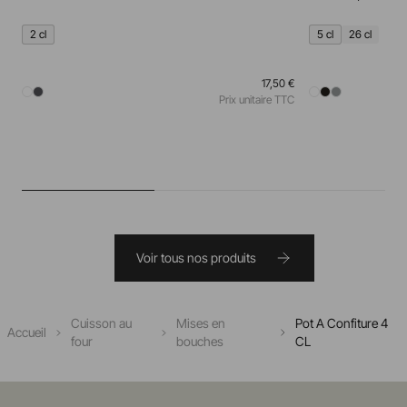
2 cl
5 cl
26 cl
17,50 €
Prix unitaire TTC
Voir tous nos produits
Cuisson au
Mises en
Pot A Confiture 4
Accueil
four
bouches
CL