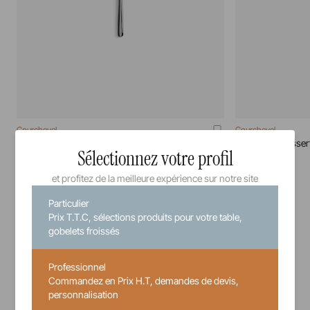
Courchevel
Courchevel
Couteau A Beurre Miroir Courchevel
Couteau A Dessert
Sélectionnez votre profil
71 cm
20 cm
et profitez de la meilleure expérience sur notre site
Particulier
7,34 €
Prix T.T.C, sélections produits pour votre table,
Prix unitaire TTC
gobelets froissés
Professionnel
Commandez en Prix H.T, demandes de devis,
personnalisation