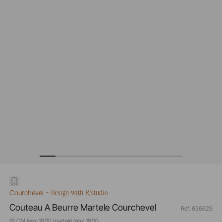
-
Design with R/studio
Courchevel
Couteau A Beurre Martele Courchevel
Réf. 656629
18 CM inox 18/10 martelé Inox 18/10