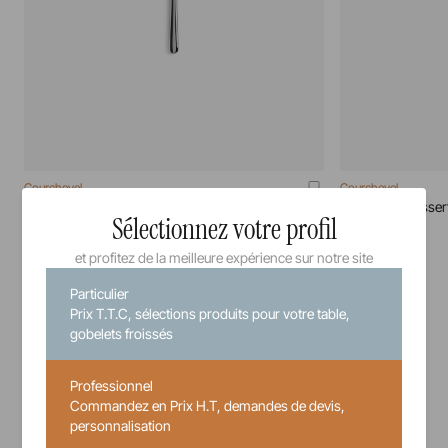
Courchevel
Courchevel
Couteau A Beurre Miroir Courchevel
Couteau A Dessert
Sélectionnez votre profil
71 cm
20 cm
et profitez de la meilleure expérience sur notre site
Particulier
7,34 €
Prix T.T.C, sélections produits pour votre table,
Prix unitaire TTC
gobelets froissés
Professionnel
Commandez en Prix H.T, demandes de devis,
personnalisation