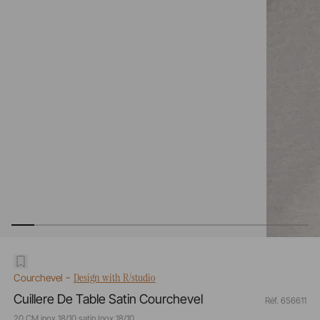
-
Design with R/studio
Courchevel
Cuillere De Table Satin Courchevel
Réf. 656611
20 CM inox 18/10 satin Inox 18/10