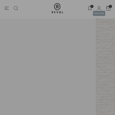
0
0
Particulier