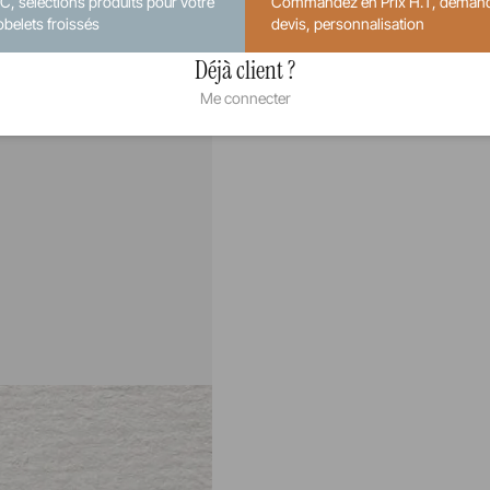
.C, sélections produits pour votre
Commandez en Prix H.T, deman
obelets froissés
devis, personnalisation
Déjà client ?
Me connecter