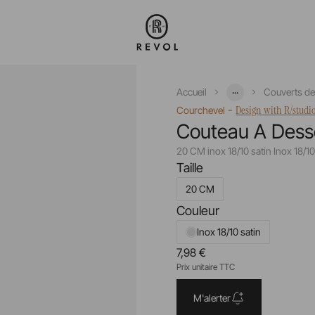
...
Accueil
Couverts de
-
Design with R/studi
Courchevel
Couteau A Desse
20 CM inox 18/10 satin Inox 18/1
Taille
20 CM
Couleur
Inox 18/10 satin
7,98 €
Prix unitaire TTC
M'alerter