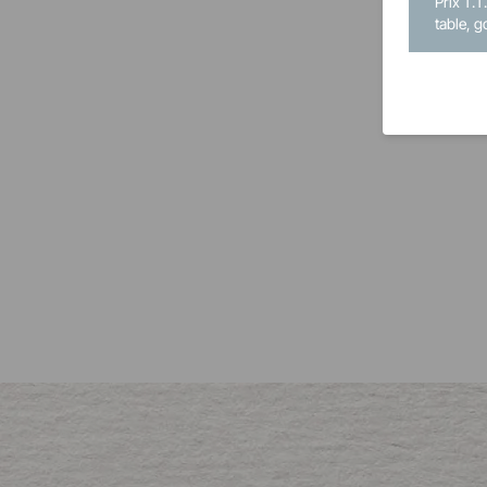
Prix T.T
table, g