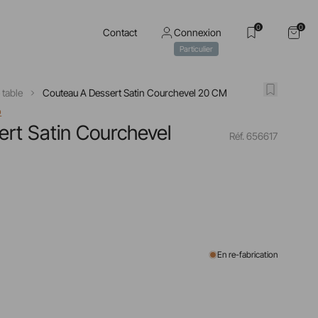
0
0
Contact
Connexion
Particulier
 table
Couteau A Dessert Satin Courchevel 20 CM
o
rt Satin Courchevel
Réf. 656617
0
En re-fabrication