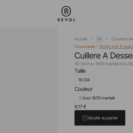
...
Accueil
Couverts de
-
Design with R/studi
Courchevel
Cuillere A Desse
18 CM inox 18/10 martelé Inox 18
Taille
18 CM
Couleur
Inox 18/10 martelé
9,17 €
Prix unitaire TTC
Ajouter au panier