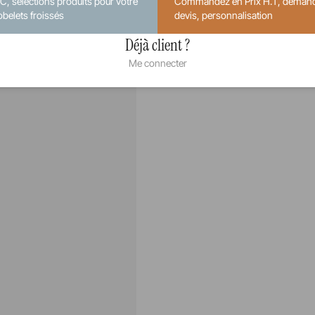
.C, sélections produits pour votre
Commandez en Prix H.T, deman
obelets froissés
devis, personnalisation
Déjà client ?
Me connecter