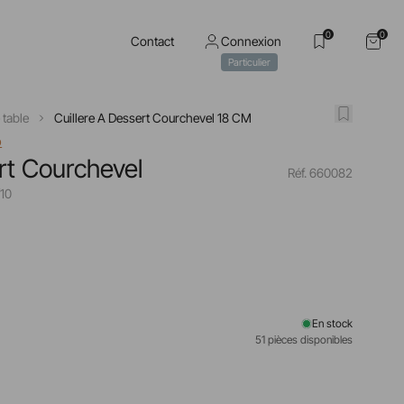
0
0
Contact
Connexion
Particulier
 table
Cuillere A Dessert Courchevel 18 CM
o
rt Courchevel
Réf. 660082
/10
En stock
51 pièces disponibles