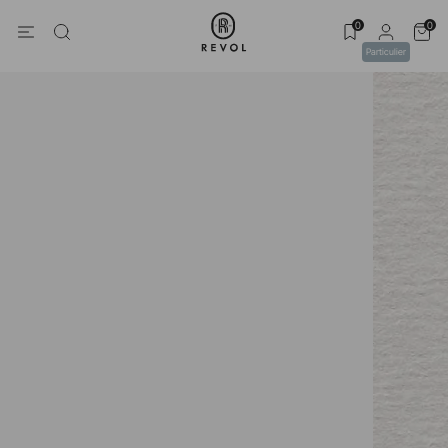
0
0
Particulier