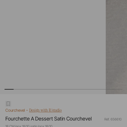
-
Design with R/studio
Courchevel
Fourchette A Dessert Satin Courchevel
Réf. 656610
18 CM inox 18/10 satin Inox 18/10