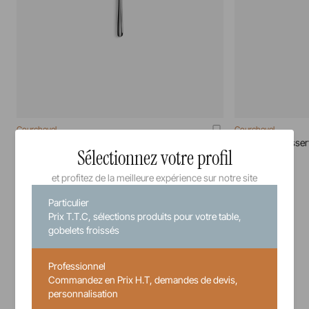
Courchevel
Courchevel
Couteau A Beurre Miroir Courchevel
Couteau A Dessert
Sélectionnez votre profil
71 cm
20 cm
et profitez de la meilleure expérience sur notre site
Particulier
7,34 €
Prix T.T.C, sélections produits pour votre table,
Prix unitaire TTC
gobelets froissés
Professionnel
Commandez en Prix H.T, demandes de devis,
personnalisation