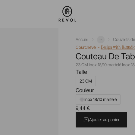
...
Accueil
Couverts de
-
Design with R/studi
Courchevel
Couteau De Tabl
23 CM inox 18/10 martelé Inox 18
Taille
23 CM
Couleur
Inox 18/10 martelé
9,44 €
Prix unitaire TTC
Ajouter au panier