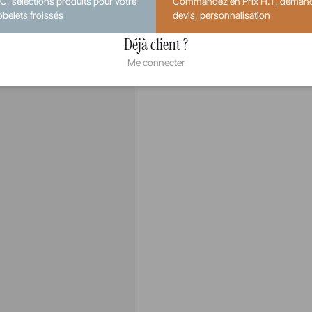
.C, sélections produits pour votre
Commandez en Prix H.T, deman
obelets froissés
devis, personnalisation
Déjà client ?
Me connecter