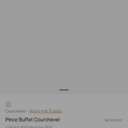
-
Design with R/studio
Courchevel
Pince Buffet Courchevel
Réf. 656947
1 CM inox 18/10 miroir Inox 18/10