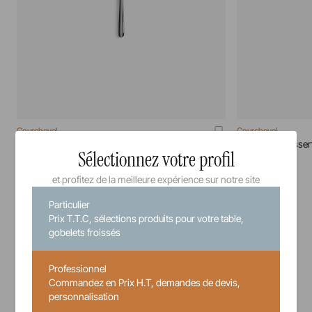
Courchevel
Courchevel
Couteau A Beurre Miroir Courchevel
Couteau A Dessert
Sélectionnez votre profil
71 cm
20 cm
et profitez de la meilleure expérience sur notre site
Particulier
7,34 €
Prix T.T.C, sélections produits pour votre table,
Prix unitaire TTC
gobelets froissés
Professionnel
Commandez en Prix H.T, demandes de devis,
personnalisation