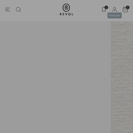
0
0
Particulier