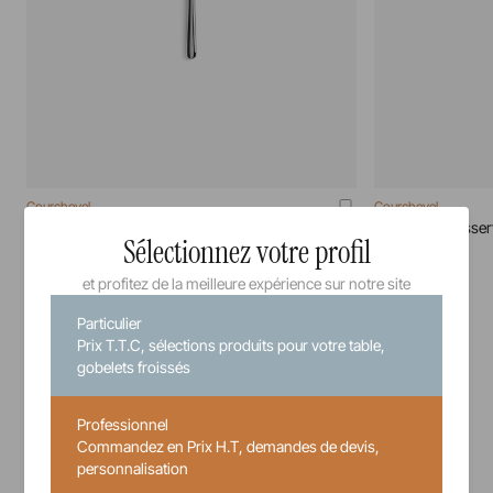
Courchevel
Courchevel
Couteau A Beurre Miroir Courchevel
Couteau A Dessert
Sélectionnez votre profil
71 cm
20 cm
et profitez de la meilleure expérience sur notre site
Particulier
7,34 €
Prix T.T.C, sélections produits pour votre table,
Prix unitaire TTC
gobelets froissés
Professionnel
Commandez en Prix H.T, demandes de devis,
personnalisation