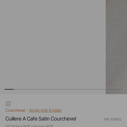
-
Design with R/studio
Courchevel
Cuillere A Cafe Satin Courchevel
Réf. 656612
59 CM inox 18/10 satin Inox 18/10