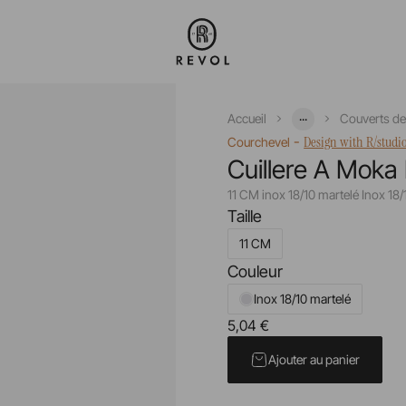
...
Accueil
Couverts de
-
Design with R/studi
Courchevel
Cuillere A Moka
11 CM inox 18/10 martelé Inox 18/
Taille
11 CM
Couleur
Inox 18/10 martelé
5,04 €
Prix unitaire TTC
Ajouter au panier