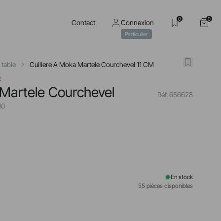
0
0
Contact
Connexion
Particulier
 table
Cuillere A Moka Martele Courchevel 11 CM
o
 Martele Courchevel
Réf. 656628
10
En stock
55 pièces disponibles