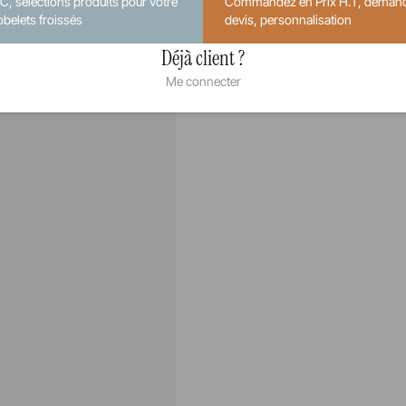
.C, sélections produits pour votre
Commandez en Prix H.T, deman
obelets froissés
devis, personnalisation
Déjà client ?
Me connecter