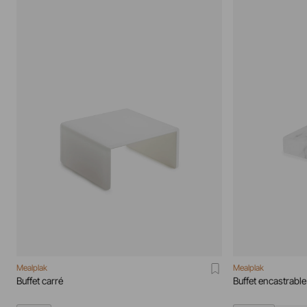
Mealplak
Mealplak
Buffet carré
Buffet encastrable