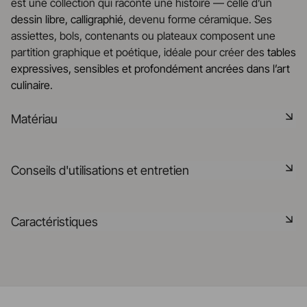
est une collection qui raconte une histoire — celle d’un
dessin libre, calligraphié
, devenu forme céramique. Ses
assiettes, bols, contenants ou plateaux composent une
partition graphique et poétique, idéale pour créer des
tables
expressives, sensibles et profondément ancrées dans l’art
culinaire
.
Matériau
La céramique noire est une pâte signature de la
Conseils d'utilisations et entretien
manufacture REVOL. Elle dispose des mêmes qualités
technique que les porcelaines REVOL. Elle est non poreuse
et teintée dans la masse grâce à l'expertise de notre
Non poreux
Caractéristiques
département R&D
Matériau durable résistant aux chocs
En savoir plus
Référence
661547
Passe au lave-vaisselle
Fabriqué en France