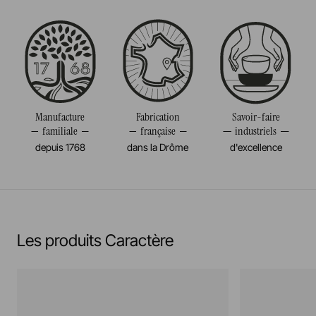
Passe au four
Taille
26CM
Passe au micro-onde
Diamètre
26CM
Résiste au congélateur et aux chocs thermiques
Poids
0,144KG
(-20°c)
Manufacture
Fabrication
Savoir-faire
familiale
française
industriels
Pas de cuisson à la flamme, ni gaz, ni électrique
depuis 1768
dans la Drôme
d'excellence
En savoir plus
Les produits Caractère