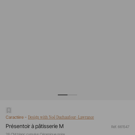
-
Design with Noé Duchaufour-Lawrance
Caractère
Présentoir à pâtisserie M
Réf. 661547
26 CM blanc cumulus Céramique noire