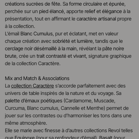
créations sucrées de fête
. Sa
forme circulaire et épurée
,
perchée sur un
pied élancé
, apporte
relief et élégance
à la
présentation, tout en affirmant le
caractère artisanal
propre
à la collection.
L’émail
Blanc Cumulus
, pur et éclatant, met en valeur
chaque création avec
sobriété et lumière
, tandis que le
cerclage noir désémaillé à la main
, révélant la
pâte noire
brute
, crée un
trait contrasté et vivant
, signature graphique
de la collection Caractère.
Mix and Match & Associations
La
collection Caractère
s’accorde parfaitement avec des
univers de table inspirés de la nature et du voyage. Sa
palette d’émaux poétiques
(Cardamome, Muscade,
Curcuma, Blanc cumulus, Cannelle et Menthe) permet de
jouer sur les contrastes ou d’harmoniser les tons dans une
même atmosphère.
Elle se marie avec finesse à d’autres collections Revol telles
que
Equinoxe
(pour sa profondeur d’émail),
Basalt
(pour