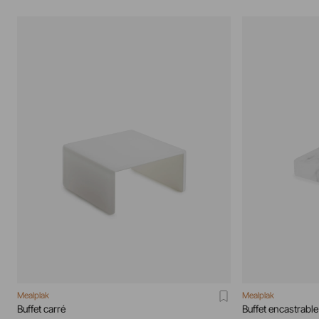
Mealplak
Mealplak
Buffet carré
Buffet encastrable