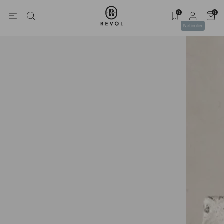
0
0
Particulier