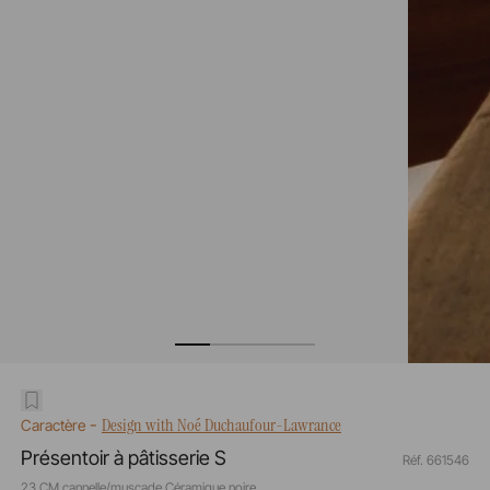
-
Design with Noé Duchaufour-Lawrance
Caractère
Présentoir à pâtisserie S
Réf. 661546
23 CM cannelle/muscade Céramique noire