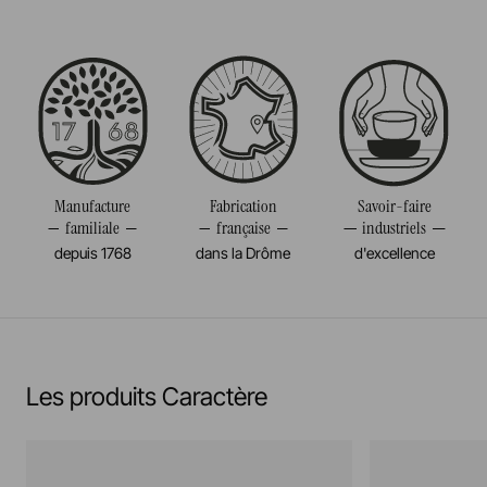
Fabriqué en France
Passe au four
Taille
23CM
Passe au micro-onde
Diamètre
23CM
Résiste au congélateur et aux chocs thermiques
Poids
0,091KG
(-20°c)
Manufacture
Fabrication
Savoir-faire
familiale
française
industriels
Pas de cuisson à la flamme, ni gaz, ni électrique
depuis 1768
dans la Drôme
d'excellence
En savoir plus
Les produits Caractère