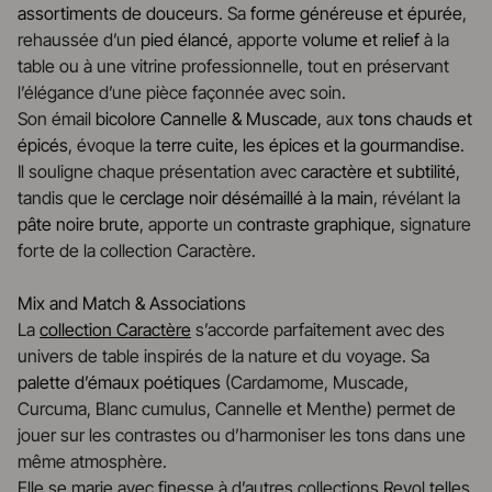
assortiments de douceurs
. Sa
forme généreuse et épurée
,
rehaussée d’un
pied élancé
, apporte
volume et relief
à la
table ou à une vitrine professionnelle, tout en préservant
l’élégance d’une pièce façonnée avec soin.
Son émail
bicolore Cannelle & Muscade
, aux
tons chauds et
épicés
, évoque la
terre cuite, les épices et la gourmandise
.
Il souligne chaque présentation avec
caractère et subtilité
,
tandis que le
cerclage noir désémaillé à la main
, révélant la
pâte noire brute
, apporte un
contraste graphique
, signature
forte de la collection Caractère.
Mix and Match & Associations
La
collection Caractère
s’accorde parfaitement avec des
univers de table inspirés de la nature et du voyage. Sa
palette d’émaux poétiques
(Cardamome, Muscade,
Curcuma, Blanc cumulus, Cannelle et Menthe) permet de
jouer sur les contrastes ou d’harmoniser les tons dans une
même atmosphère.
Elle se marie avec finesse à d’autres collections Revol telles