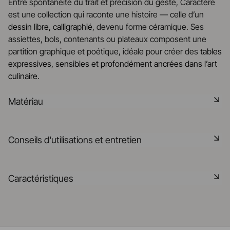
Entre spontanéité du trait et précision du geste, Caractère
est une collection qui raconte une histoire — celle d’un
dessin libre, calligraphié
, devenu forme céramique. Ses
assiettes, bols, contenants ou plateaux composent une
partition graphique et poétique, idéale pour créer des
tables
expressives, sensibles et profondément ancrées dans l’art
culinaire
.
Matériau
La céramique noire est une pâte signature de la
Conseils d'utilisations et entretien
manufacture REVOL. Elle dispose des mêmes qualités
technique que les porcelaines REVOL. Elle est non poreuse
et teintée dans la masse grâce à l'expertise de notre
Non poreux
Caractéristiques
département R&D
Matériau durable résistant aux chocs
En savoir plus
Référence
661546
Passe au lave-vaisselle