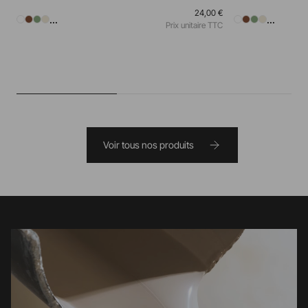
24,00 €
...
...
Prix unitaire TTC
Voir tous nos produits