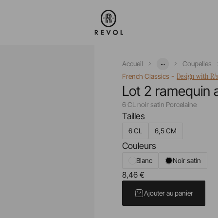
...
Accueil
Coupelles
-
Design with R/
French Classics
Lot 2 ramequin a
6 CL noir satin Porcelaine
Tailles
6 CL
6,5 CM
Couleurs
Blanc
Noir satin
8,46 €
Prix unitaire TTC
Ajouter au panier