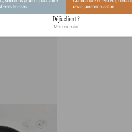
.C, sélections produits pour votre
Commandez en Prix H.T, deman
obelets froissés
devis, personnalisation
Déjà client ?
Me connecter