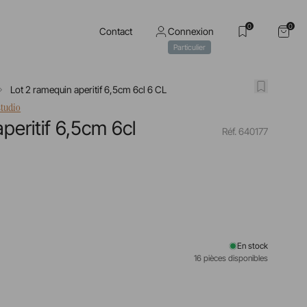
0
0
Contact
Connexion
Particulier
Lot 2 ramequin aperitif 6,5cm 6cl 6 CL
studio
peritif 6,5cm 6cl
Réf. 640177
En stock
16 pièces disponibles