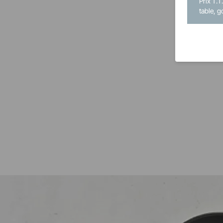
Prix T.T
table, g