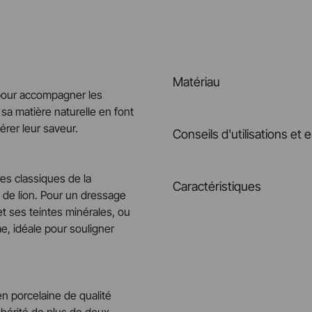
Matériau
 pour accompagner les
 sa matière naturelle en font
Notre porcelaine est produit
térer leur saveur.
Conseils d'utilisations et 
rigoureusement sélectionnée
saine, naturelle, non poreus
la chaleur. Elle est cuite à 1
Non poreux
es classiques de la
Caractéristiques
aliments après leur cuisson 
e de lion. Pour un dressage
Matériau durable résistant a
et ses teintes minérales, ou
En savoir plus
Référence
e, idéale pour souligner
Passe au lave-vaisselle
Fabriqué en France
Passe au four
Taille
n porcelaine de qualité