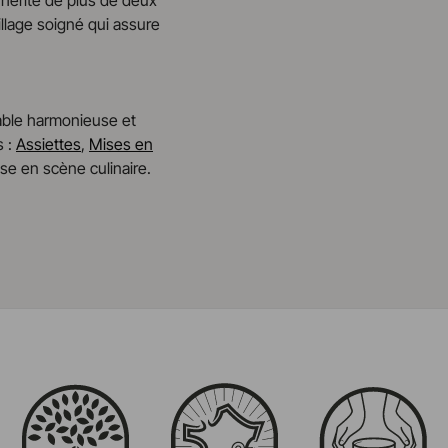
 hérité de plus de deux
Passe au micro-onde
Poids
illage soigné qui assure
Résiste au congélateur et a
Pas de cuisson à la flamme, n
ble harmonieuse et
s :
Assiettes
,
Mises en
se en scène culinaire.
En savoir plus