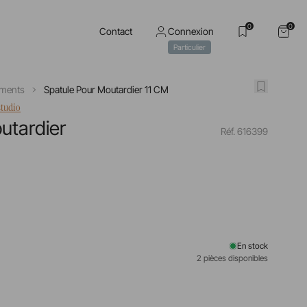
0
0
Contact
Connexion
Particulier
ments
Spatule Pour Moutardier 11 CM
studio
utardier
Réf. 616399
En stock
2 pièces disponibles