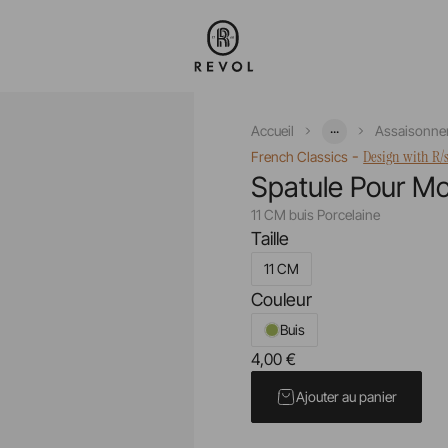
...
Accueil
Assaisonne
-
Design with R/
French Classics
Spatule Pour Mo
11 CM buis Porcelaine
Taille
11 CM
Couleur
Buis
4,00 €
Prix unitaire TTC
Ajouter au panier