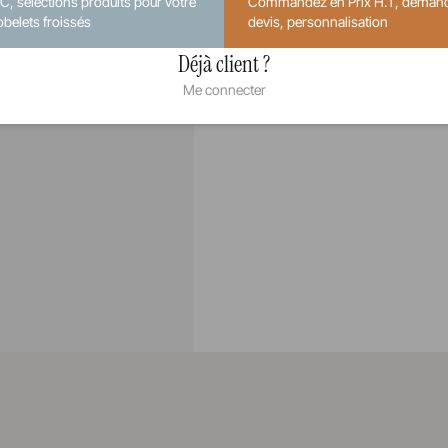
.C, sélections produits pour votre
Commandez en Prix H.T, deman
obelets froissés
devis, personnalisation
Déjà client ?
Me connecter